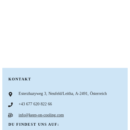
Hol' dir hier den Coolletter
um auf dem Laufenden zu bleiben!
JA, ICH WILL DEN COOLLETTER!
KONTAKT
Esterzhazyweg 3, Neufeld/Leitha, A-2491, Österreich
+43 677 620 822 66
info@keep-on-cooling.com
DU FINDEST UNS AUF: