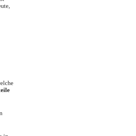
eute,
welche
eile
n