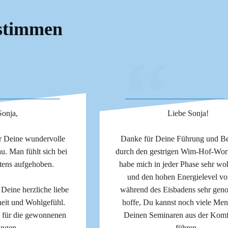
stimmen
“
Sonja,
Liebe Sonja!
ür Deine wundervolle
Danke für Deine Führung und Be
u. Man fühlt sich bei
durch den gestrigen Wim-Hof-Wor
stens aufgehoben.
habe mich in jeder Phase sehr woh
und den hohen Energielevel vo
eine herzliche liebe
während des Eisbadens sehr geno
heit und Wohlgefühl.
hoffe, Du kannst noch viele Men
 für die gewonnenen
Deinen Seminaren aus der Komf
ungen.
führen.