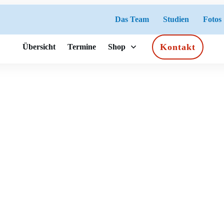
Das Team
Studien
Fotos
Kontakt
Übersicht
Termine
Shop
oling – Privatworkshops 