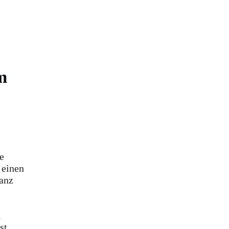
m
e
 einen
ganz
n
st