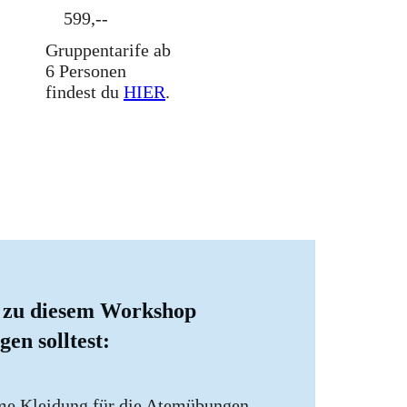
599,--
Gruppentarife ab
6 Personen
findest du
HIER
.
 zu diesem Workshop
gen solltest:
e Kleidung für die Atemübungen