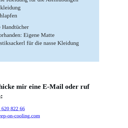
kleidung
hlapfen
e Handtücher
vorhanden: Eigene Matte
stiksackerl für die nasse Kleidung
chicke mir eine E-Mail oder ruf
:
 620 822 66
ep-on-cooling.com