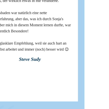
, der wirklich etwas in mir veränderte.
baden war natürlich eine nette
rfahrung, aber das, was ich durch Sonja's
über mich in diesem Moment lernen durfte, war
gentlich Besondere!
glasklare Empfehlung, weil sie auch hart an
lbst arbeitet und immer (noch) besser wird 😉
Steve Sudy