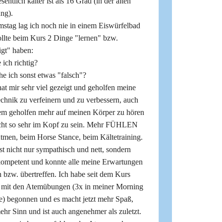
entlich kälter ist als 16 Grad (in der alten
ng).
mstag lag ich noch nie in einem Eiswürfelbad
llte beim Kurs 2 Dinge "lernen" bzw.
igt" haben:
 ich richtig?
e ich sonst etwas "falsch"?
at mir sehr viel gezeigt und geholfen meine
chnik zu verfeinern und zu verbessern, auch
lem geholfen mehr auf meinen Körper zu hören
cht so sehr im Kopf zu sein. Mehr FÜHLEN
tmen, beim Horse Stance, beim Kältetraining.
st nicht nur sympathisch und nett, sondern
kompetent und konnte alle meine Erwartungen
n bzw. übertreffen. Ich habe seit dem Kurs
 mit den Atemübungen (3x in meiner Morning
e) begonnen und es macht jetzt mehr Spaß,
hr Sinn und ist auch angenehmer als zuletzt.