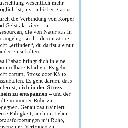
usrichtung wesentlich mehr
glich ist, als du bisher glaubst.
urch die Verbindung von Körper
d Geist aktivierst du
essourcen, die von Natur aus in
r angelegt sind – du musst sie
cht „erfinden“, du darfst sie nur
ieder einschalten.
as Eisbad bringt dich in eine
nmittelbare Klarheit. Es geht
icht darum, Stress oder Kälte
uszuhalten. Es geht darum, dass
 lernst,
dich in den Stress
inein zu entspannen
– und der
älte in innerer Ruhe zu
egegnen. Genau das trainiert
eine Fähigkeit, auch im Leben
erausforderungen mit Ruhe,
räsenz und Vertrauen zu