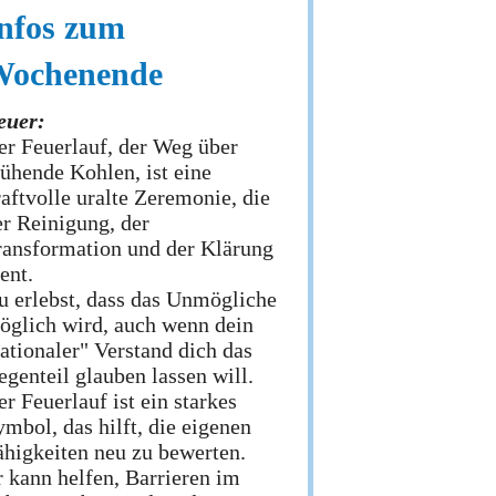
nfos zum
Wochenende
euer:
er Feuerlauf, der Weg über
lühende Kohlen, ist eine
aftvolle uralte Zeremonie, die
er Reinigung, der
ransformation und der Klärung
ent.
u erlebst, dass das Unmögliche
öglich wird, auch wenn dein
ationaler" Verstand dich das
egenteil glauben lassen will.
r Feuerlauf ist ein starkes
mbol, das hilft, die eigenen
ähigkeiten neu zu bewerten.
r kann helfen, Barrieren im