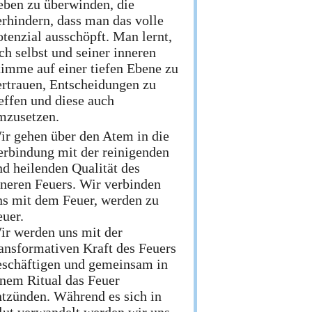
eben zu überwinden, die
erhindern, dass man das volle
otenzial ausschöpft. Man lernt,
ch selbst und seiner inneren
timme auf einer tiefen Ebene zu
ertrauen, Entscheidungen zu
reffen und diese auch
mzusetzen.
ir gehen über den Atem in die
erbindung mit der reinigenden
nd heilenden Qualität des
nneren Feuers. Wir verbinden
ns mit dem Feuer, werden zu
euer.
ir werden uns mit der
ransformativen Kraft des Feuers
eschäftigen und gemeinsam in
inem Ritual das Feuer
ntzünden. Während es sich in