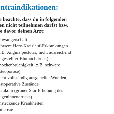
ntraindikationen:
e beachte, dass du in folgenden
en nicht teilnehmen darfst bzw.
e davor deinen Arzt:
chwangerschaft
hwere Herz-Kreislauf-Erkrankungen
.B. Angina pectoris, nicht ausreichend
ngestellter Bluthochdruck)
ochenbrüchigkeit (z.B. schwere
teoporose)
cht vollständig ausgeheilte Wunden,
stoperative Zustände
aukom (grüner Star Erhöhung des
ugeninnendrucks)
steckende Krankheiten
ilepsie