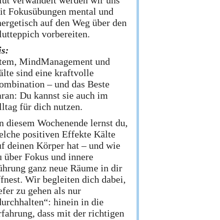
lut verwandelt werden wir uns
it Fokusübungen mental und
nergetisch auf den Weg über den
lutteppich vorbereiten.
is:
tem, MindManagement und
lte sind eine kraftvolle
ombination – und das Beste
aran: Du kannst sie auch im
ltag für dich nutzen.
n diesem Wochenende lernst du,
elche positiven Effekte Kälte
uf deinen Körper hat – und wie
u über Fokus und innere
ührung ganz neue Räume in dir
fnest. Wir begleiten dich dabei,
efer zu gehen als nur
urchhalten“: hinein in die
rfahrung, dass mit der richtigen