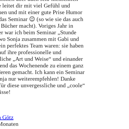
 leitet dir mit viel Gefühl und
uen und mit einer gute Prise Humor
das Seminar 😉 (so wie sie das auch
e Bücher macht). Voriges Jahr in
r war ich beim Seminar „Stunde
wo Sonja zusammen mit Gabi und
ein perfektes Team waren: sie haben
auf ihre professionelle und
liche „Art und Weise“ und einander
end das Wochenende zu einem ganz
eren gemacht. Ich kann ein Seminar
nja nur weiterempfehlen! Danke
für diese unvergessliche und „coole“
isse!
 Götz
Monaten