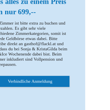
s alles zu einem Preis
n nur 699,--
Zimmer ist bitte extra zu buchen und
zahlen. Es gibt sehr viele
chiedene Zimmerkategorien, somit ist
jede Geldbörse etwas dabei. Bitte
eibe direkt an gasthof@flackl.at und
 dass du bei Sonja & KristaGilda beim
&Ice Wochenende dabei bist. Beim
er inkludiert sind Vollpension und
eepausen.
Verbindliche Anmeldung