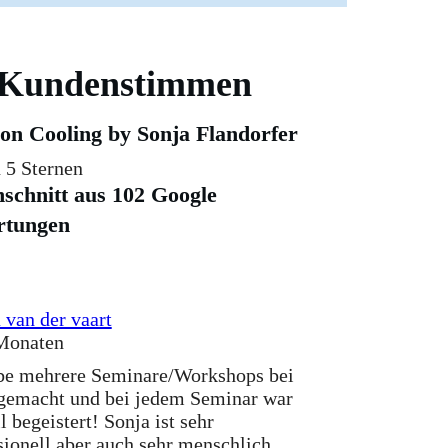
Kundenstimmen
on Cooling by Sonja Flandorfer
 5 Sternen
schnitt aus 102 Google
rtungen
a van der vaart
Monaten
be mehrere Seminare/Workshops bei
gemacht und bei jedem Seminar war
l begeistert! Sonja ist sehr
sionell aber auch sehr menschlich