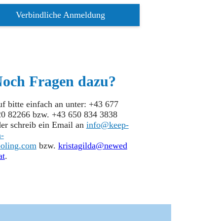
Verbindliche Anmeldung
och Fragen dazu?
f bitte einfach an unter: +43 677
20 82266 bzw. +43 650 834 3838
er schreib ein Email an
info@keep-
-
ooling.com
bzw.
kristagilda@newed
at
.