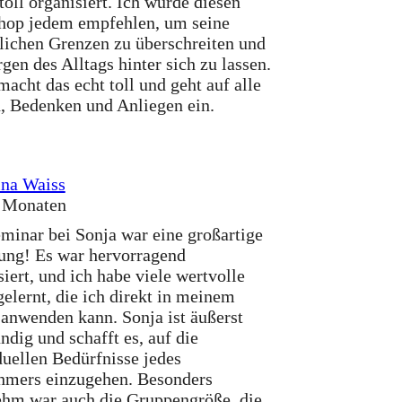
toll organisiert. Ich würde diesen
op jedem empfehlen, um seine
lichen Grenzen zu überschreiten und
rgen des Alltags hinter sich zu lassen.
macht das echt toll und geht auf alle
, Bedenken und Anliegen ein.
ina Waiss
 Monaten
minar bei Sonja war eine großartige
ung! Es war hervorragend
siert, und ich habe viele wertvolle
gelernt, die ich direkt in meinem
 anwenden kann. Sonja ist äußerst
ndig und schafft es, auf die
duellen Bedürfnisse jedes
hmers einzugehen. Besonders
hm war auch die Gruppengröße, die