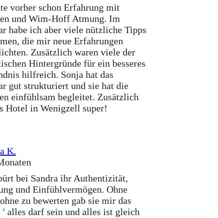
tte vorher schon Erfahrung mit
den und Wim-Hoff Atmung. Im
r habe ich aber viele nützliche Tipps
en, die mir neue Erfahrungen
ichten. Zusätzlich waren viele der
tischen Hintergründe für ein besseres
ndnis hilfreich. Sonja hat das
r gut strukturiert und sie hat die
n einfühlsam begleitet. Zusätzlich
s Hotel in Wenigzell super!
a K.
Monaten
ürt bei Sandra ihr Authentizität,
ung und Einfühlvermögen. Ohne
ohne zu bewerten gab sie mir das
' alles darf sein und alles ist gleich