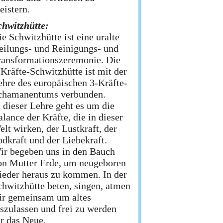
eistern.
chwitzhütte:
e Schwitzhütte ist eine uralte
eilungs- und Reinigungs- und
ransformationszeremonie. Die
-Kräfte-Schwitzhütte ist mit der
ehre des europäischen 3-Kräfte-
chamanentums verbunden.
n dieser Lehre geht es um die
lance der Kräfte, die in dieser
lt wirken, der Lustkraft, der
odkraft und der Liebekraft.
ir begeben uns in den Bauch
on Mutter Erde, um neugeboren
ieder heraus zu kommen. In der
chwitzhütte beten, singen, atmen
ir gemeinsam um altes
oszulassen und frei zu werden
ür das Neue.