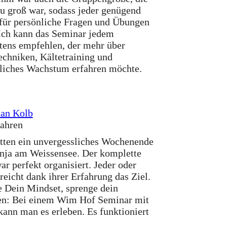
zu groß war, sodass jeder genügend
ür persönliche Fragen und Übungen
 Ich kann das Seminar jedem
ens empfehlen, der mehr über
chniken, Kältetraining und
liches Wachstum erfahren möchte.
ian Kolb
Jahren
tten ein unvergessliches Wochenende
nja am Weissensee. Der komplette
ar perfekt organisiert. Jeder oder
rreicht dank ihrer Erfahrung das Ziel.
 Dein Mindset, sprenge dein
n: Bei einem Wim Hof Seminar mit
kann man es erleben. Es funktioniert