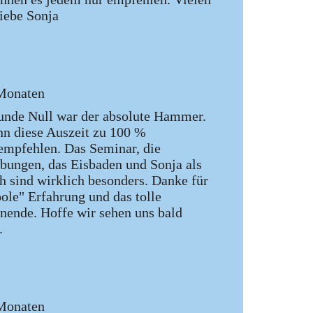
iebe Sonja
Monaten
unde Null war der absolute Hammer.
nn diese Auszeit zu 100 %
empfehlen. Das Seminar, die
ungen, das Eisbaden und Sonja als
 sind wirklich besonders. Danke für
oole" Erfahrung und das tolle
ende. Hoffe wir sehen uns bald
.
Monaten