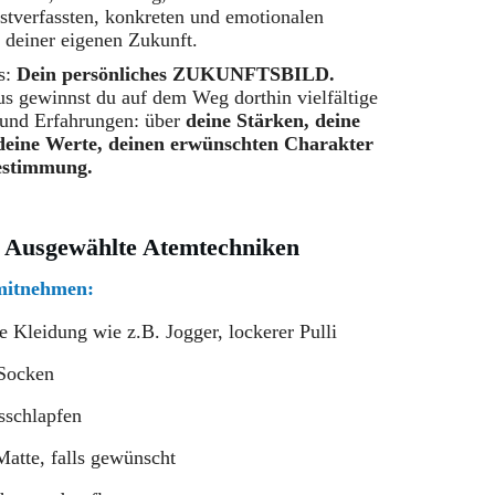
bstverfassten, konkreten und emotionalen
 deiner eigenen Zukunft.
s:
Dein persönliches ZUKUNFTSBILD.
s gewinnst du auf dem Weg dorthin vielfältige
 und Erfahrungen: über
deine Stärken, deine
deine Werte, deinen erwünschten Charakter
estimmung.
- Ausgewählte Atemtechniken
 mitnehmen:
Kleidung wie z.B. Jogger, lockerer Pulli
Socken
sschlapfen
atte, falls gewünscht