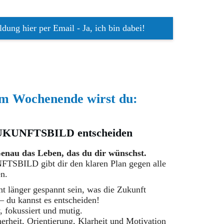
ung hier per Email - Ja, ich bin dabei!
em Wochenende wirst du:
ZUKUNFTSBILD entscheiden
enau das Leben, das du dir wünschst.
SBILD gibt dir den klaren Plan gegen alle
n.
t länger gespannt sein, was die Zukunft
– du kannst es entscheiden!
v, fokussiert und mutig.
rheit, Orientierung, Klarheit und Motivation