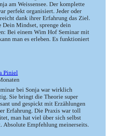
nja am Weissensee. Der komplette
ar perfekt organisiert. Jeder oder
rreicht dank ihrer Erfahrung das Ziel.
 Dein Mindset, sprenge dein
n: Bei einem Wim Hof Seminar mit
kann man es erleben. Es funktioniert
 Piniel
Monaten
minar bei Sonja war wirklich
tig. Sie bringt die Theorie super
ssant und gespickt mit Erzählungen
rer Erfahrung. Die Praxis war toll
tet, man hat viel über sich selbst
t. Absolute Empfehlung meinerseits.