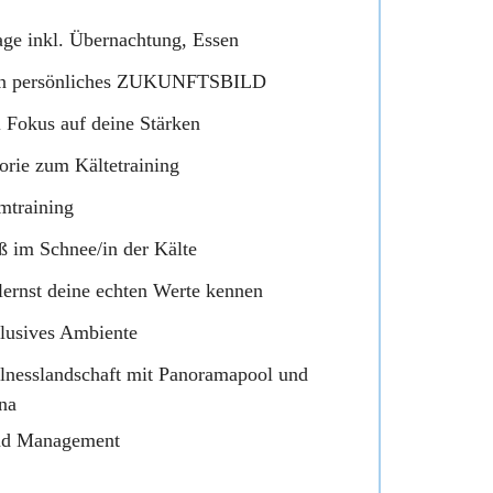
age inkl. Übernachtung, Essen
n persönliches ZUKUNFTSBILD
l Fokus auf deine Stärken
orie zum Kältetraining
mtraining
ß im Schnee/in der Kälte
lernst deine echten Werte kennen
lusives Ambiente
lnesslandschaft mit Panoramapool und
na
d Management