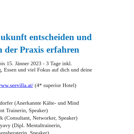
ukunft entscheiden und
in der Praxis erfahren
is 15. Jänner 2023 -
3 Tage inkl.
, Essen und viel Fokus auf dich und deine
www.seevilla.at/
(4* superior Hotel)
dorfer (Anerkannte Kälte- und Mind
t Trainerin, Speaker)
rk (Consultant, Networker, Speaker)
yavy (Dipl. Mentaltrainerin,
nsberaterin, Speaker)