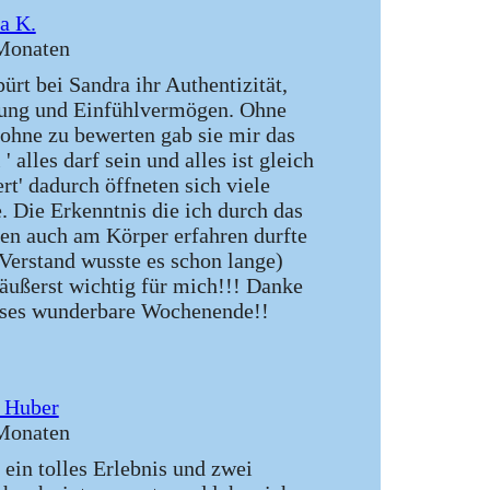
a K.
Monaten
ürt bei Sandra ihr Authentizität,
ung und Einfühlvermögen. Ohne
ohne zu bewerten gab sie mir das
' alles darf sein und alles ist gleich
ert' dadurch öffneten sich viele
 Die Erkenntnis die ich durch das
en auch am Körper erfahren durfte
Verstand wusste es schon lange)
äußerst wichtig für mich!!! Danke
eses wunderbare Wochenende!!
 Huber
Monaten
 ein tolles Erlebnis und zwei