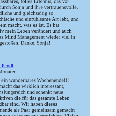
assbares, tolles Erlebnis, das vor
durch Sonja und ihre vertrauensvolle,
dliche und gleichzeitig so
hische und einfühlsame Art lebt, und
dem macht, was es ist. Es hat
tiv mein Leben verändert und auch
as Mind Management wieder viel in
gestoßen. Danke, Sonja!
 Pendl
Monaten
 ein wunderbares Wochenende!!!
macht das wirklich interessant,
slungsreich und schenkt neue
ktiven die für das gesamte Leben
bar sind. Wir haben dieses
nende als Paar gemeinsam gemacht
nnen es jedem nur empfehlen. Vielen