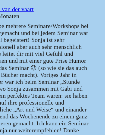
a van der vaart
Monaten
be mehrere Seminare/Workshops bei
gemacht und bei jedem Seminar war
l begeistert! Sonja ist sehr
sionell aber auch sehr menschlich
 leitet dir mit viel Gefühl und
uen und mit einer gute Prise Humor
das Seminar 😉 (so wie sie das auch
e Bücher macht). Voriges Jahr in
r war ich beim Seminar „Stunde
wo Sonja zusammen mit Gabi und
ein perfektes Team waren: sie haben
auf ihre professionelle und
liche „Art und Weise“ und einander
end das Wochenende zu einem ganz
eren gemacht. Ich kann ein Seminar
nja nur weiterempfehlen! Danke