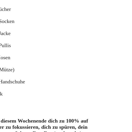
ücher
Socken
Jacke
ullis
osen
Mütze)
Handschuhe
k
n diesem Wochenende dich zu 100% auf
r zu fokussieren, dich zu spüren, dein