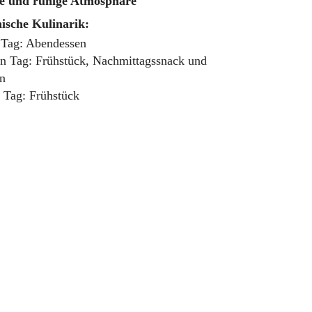
ie und ruhige Atmosphäre
hische Kulinarik:
 Tag: Abendessen
n Tag: Frühstück, Nachmittagssnack und
n
 Tag: Frühstück