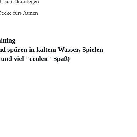
h zum drauflegen
ecke fürs Atmen
aining
nd spüren in kaltem Wasser, Spielen
und viel "coolen" Spaß)