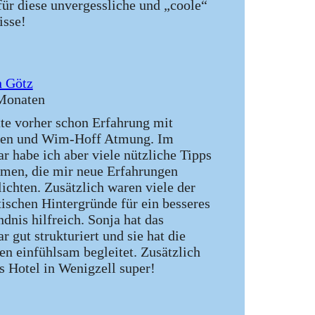
für diese unvergessliche und „coole“
isse!
 Götz
Monaten
tte vorher schon Erfahrung mit
den und Wim-Hoff Atmung. Im
r habe ich aber viele nützliche Tipps
en, die mir neue Erfahrungen
ichten. Zusätzlich waren viele der
tischen Hintergründe für ein besseres
ndnis hilfreich. Sonja hat das
r gut strukturiert und sie hat die
n einfühlsam begleitet. Zusätzlich
s Hotel in Wenigzell super!