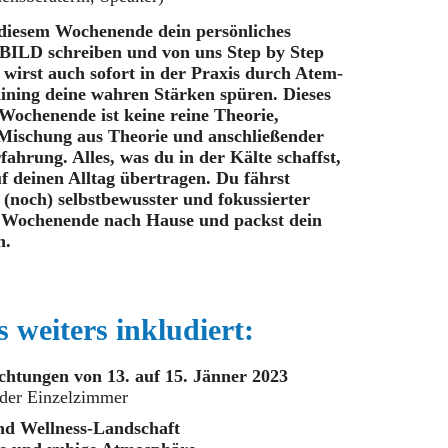
 diesem Wochenende dein persönliches
D schreiben und von uns Step by Step
u wirst auch sofort in der Praxis durch Atem-
ining deine wahren Stärken spüren. Dieses
 Wochenende ist keine reine Theorie,
 Mischung aus Theorie und anschließender
fahrung. Alles, was du in der Kälte schaffst,
f deinen Alltag übertragen. Du fährst
 (noch) selbstbewusster und fokussierter
 Wochenende nach Hause und packst dein
n.
s weiters inkludiert:
htungen von 13. auf 15. Jänner 2023
der Einzelzimmer
nd Wellness-Landschaft